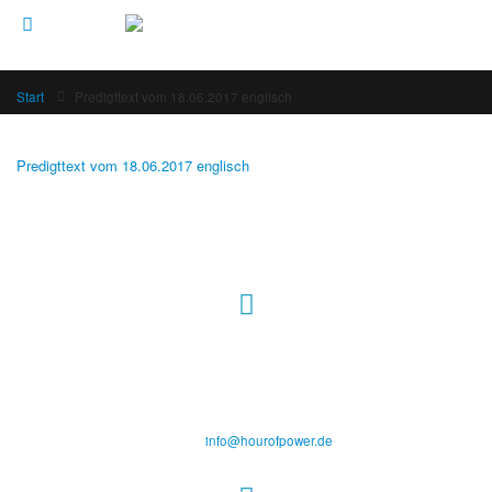
Start
Predigttext vom 18.06.2017 englisch
Predigttext vom 18.06.2017 englisch
Hour of Power Deutschland
Verein zur Förderung der Verkündigung
des Evangeliums e.V.
Steinerne Furt 78
D-86167 Augsburg
Tel.: (+49) 0 8 21 / 420 96 96
E-Mail:
info@hourofpower.de