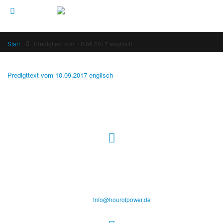
Start
Predigttext vom 10.09.2017 englisch
Predigttext vom 10.09.2017 englisch
Hour of Power Deutschland
Verein zur Förderung der Verkündigung
des Evangeliums e.V.
Steinerne Furt 78
D-86167 Augsburg
Tel.: (+49) 0 8 21 / 420 96 96
E-Mail:
info@hourofpower.de