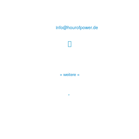
des Evangeliums e.V.
Steinerne Furt 78
D-86167 Augsburg
Tel.: (+49) 0 8 21 / 420 96 96
E-Mail:
info@hourofpower.de
Sendezeiten Hour of Power
10:30 Uhr auf TELE 5,
17:00 Uhr auf Bibel TV
» weitere «
Spendenkonto
:
Baden-Württembergische Bank
BLZ: 600 501 01
Konto: 28 94 829
IBAN: DE43600501010002894829
BIC: SOLADEST600