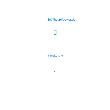
Steinerne Furt 78
D-86167 Augsburg
Tel.: (+49) 0 8 21 / 420 96 96
E-Mail:
info@hourofpower.de
Sendezeiten Hour of Power
10:30 Uhr auf TELE 5,
17:00 Uhr auf Bibel TV
» weitere «
Spendenkonto
:
Baden-Württembergische Bank
BLZ: 600 501 01
Konto: 28 94 829
IBAN: DE43600501010002894829
BIC: SOLADEST600