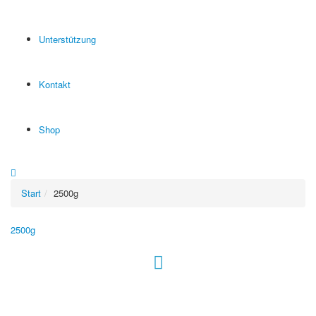
Unterstützung
Kontakt
Shop
Start
2500g
2500g
Hour of Power Deutschland
Verein zur Förderung der Verkündigung
des Evangeliums e.V.