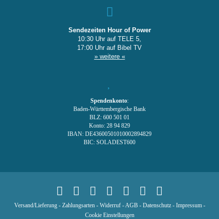
Sendezeiten Hour of Power
10:30 Uhr auf TELE 5,
17:00 Uhr auf Bibel TV
» weitere «
Spendenkonto
:
Baden-Württembergische Bank
BLZ: 600 501 01
Konto: 28 94 829
IBAN: DE43600501010002894829
BIC: SOLADEST600
Versand/Lieferung
-
Zahlungsarten
-
Widerruf
-
AGB
-
Datenschutz
-
Impressum
-
Cookie Einstellungen