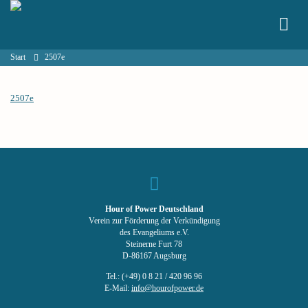
Start
2507e
2507e
Hour of Power Deutschland
Verein zur Förderung der Verkündigung
des Evangeliums e.V.
Steinerne Furt 78
D-86167 Augsburg
Tel.: (+49) 0 8 21 / 420 96 96
E-Mail:
info@hourofpower.de