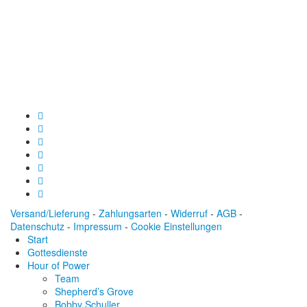
Spendenkonto
:
Baden-Württembergische Bank
BLZ: 600 501 01
Konto: 28 94 829
IBAN: DE43600501010002894829
BIC: SOLADEST600
Versand/Lieferung
-
Zahlungsarten
-
Widerruf
-
AGB
-
Datenschutz
-
Impressum
-
Cookie Einstellungen
Start
Gottesdienste
Hour of Power
Team
Shepherd’s Grove
Bobby Schuller