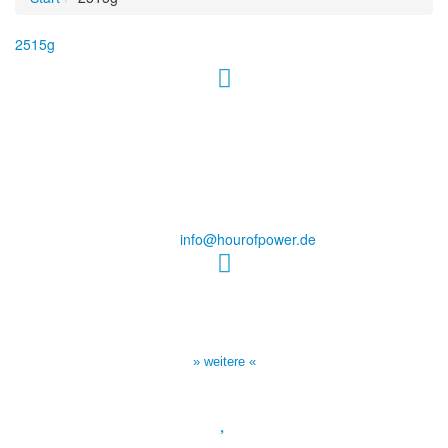
2515g
Hour of Power Deutschland
Verein zur Förderung der Verkündigung
des Evangeliums e.V.
Steinerne Furt 78
D-86167 Augsburg
Tel.: (+49) 0 8 21 / 420 96 96
E-Mail:
info@hourofpower.de
Sendezeiten Hour of Power
10:30 Uhr auf TELE 5,
17:00 Uhr auf Bibel TV
» weitere «