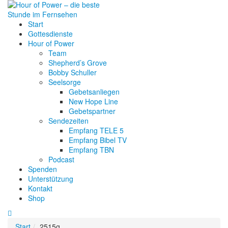
Start
Gottesdienste
Hour of Power
Team
Shepherd’s Grove
Bobby Schuller
Seelsorge
Gebetsanliegen
New Hope Line
Gebetspartner
Sendezeiten
Empfang TELE 5
Empfang Bibel TV
Empfang TBN
Podcast
Spenden
Unterstützung
Kontakt
Shop
Start
2515g