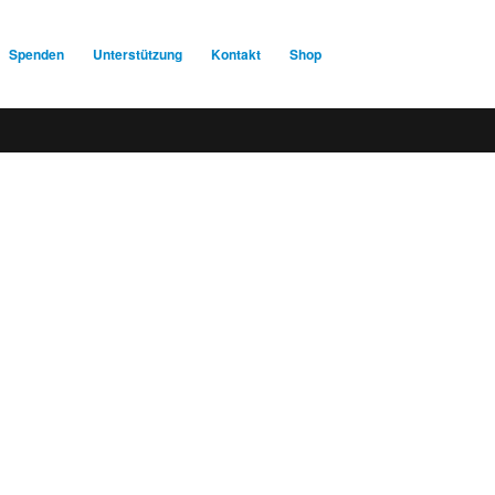
Spenden
Unterstützung
Kontakt
Shop
Spendenkonto
:
Baden-Württembergische Bank
BLZ: 600 501 01
Konto: 28 94 829
IBAN: DE43600501010002894829
BIC: SOLADEST600