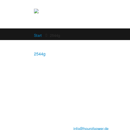
Start
2544g
2544g
Hour of Power Deutschland
Verein zur Förderung der Verkündigung
des Evangeliums e.V.
Steinerne Furt 78
D-86167 Augsburg
Tel.: (+49) 0 8 21 / 420 96 96
E-Mail:
info@hourofpower.de