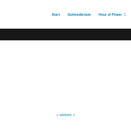
Start
Gottesdienste
Hour of Power
Sendezeiten Hour of Power
10:30 Uhr auf TELE 5,
17:00 Uhr auf Bibel TV
» weitere «