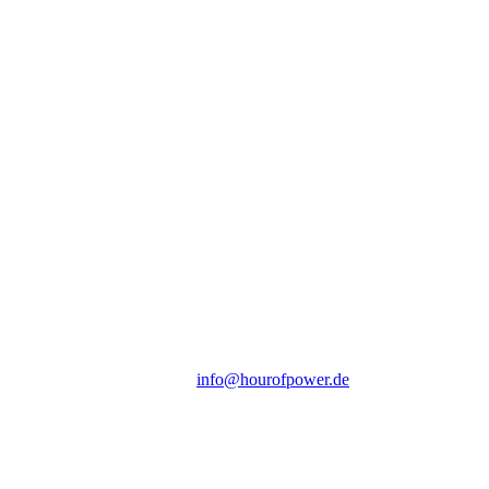
Hour of Power Deutschland
Verein zur Förderung der Verkündigung
des Evangeliums e.V.
Steinerne Furt 78
D-86167 Augsburg
Tel.: (+49) 0 8 21 / 420 96 96
E-Mail:
info@hourofpower.de
Sendezeiten Hour of Power
10:30 Uhr auf TELE 5,