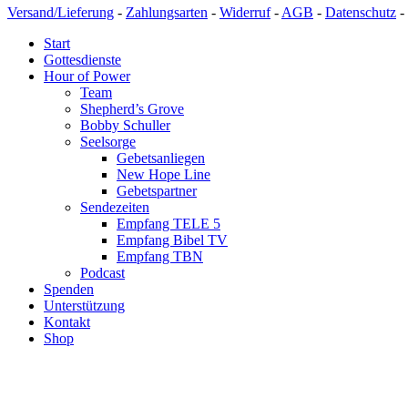
Versand/Lieferung
-
Zahlungsarten
-
Widerruf
-
AGB
-
Datenschutz
-
Start
Gottesdienste
Hour of Power
Team
Shepherd’s Grove
Bobby Schuller
Seelsorge
Gebetsanliegen
New Hope Line
Gebetspartner
Sendezeiten
Empfang TELE 5
Empfang Bibel TV
Empfang TBN
Podcast
Spenden
Unterstützung
Kontakt
Shop