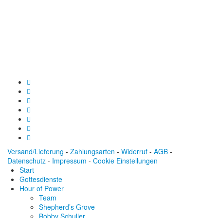
Spendenkonto
:
Baden-Württembergische Bank
BLZ: 600 501 01
Konto: 28 94 829
IBAN: DE43600501010002894829
BIC: SOLADEST600
Versand/Lieferung
-
Zahlungsarten
-
Widerruf
-
AGB
-
Datenschutz
-
Impressum
-
Cookie Einstellungen
Start
Gottesdienste
Hour of Power
Team
Shepherd’s Grove
Bobby Schuller