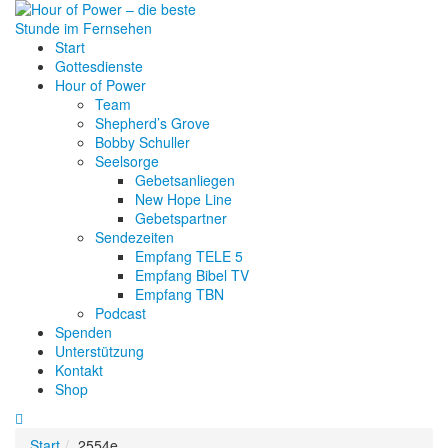
Start
Gottesdienste
Hour of Power
Team
Shepherd’s Grove
Bobby Schuller
Seelsorge
Gebetsanliegen
New Hope Line
Gebetspartner
Sendezeiten
Empfang TELE 5
Empfang Bibel TV
Empfang TBN
Podcast
Spenden
Unterstützung
Kontakt
Shop
Start
2554e