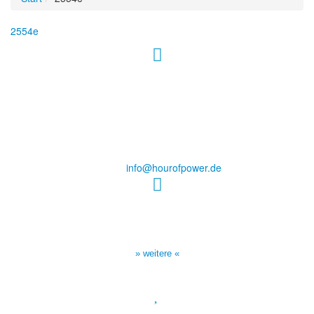
2554e
Hour of Power Deutschland
Verein zur Förderung der Verkündigung
des Evangeliums e.V.
Steinerne Furt 78
D-86167 Augsburg
Tel.: (+49) 0 8 21 / 420 96 96
E-Mail:
info@hourofpower.de
Sendezeiten Hour of Power
10:30 Uhr auf TELE 5,
17:00 Uhr auf Bibel TV
» weitere «