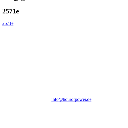
2571e
2571e
Hour of Power Deutschland
Verein zur Förderung der Verkündigung
des Evangeliums e.V.
Steinerne Furt 78
D-86167 Augsburg
Tel.: (+49) 0 8 21 / 420 96 96
E-Mail:
info@hourofpower.de
Sendezeiten Hour of Power
10:30 Uhr auf TELE 5,