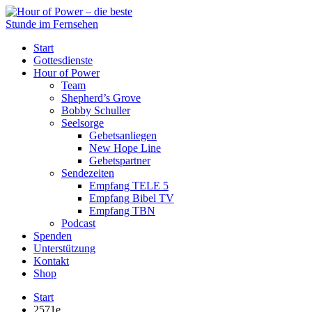
Start
Gottesdienste
Hour of Power
Team
Shepherd’s Grove
Bobby Schuller
Seelsorge
Gebetsanliegen
New Hope Line
Gebetspartner
Sendezeiten
Empfang TELE 5
Empfang Bibel TV
Empfang TBN
Podcast
Spenden
Unterstützung
Kontakt
Shop
Start
2571e