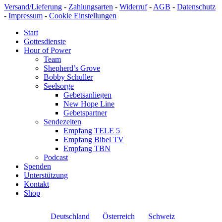
Versand/Lieferung
-
Zahlungsarten
-
Widerruf
-
AGB
-
Datenschutz
-
Impressum
-
Cookie Einstellungen
Start
Gottesdienste
Hour of Power
Team
Shepherd’s Grove
Bobby Schuller
Seelsorge
Gebetsanliegen
New Hope Line
Gebetspartner
Sendezeiten
Empfang TELE 5
Empfang Bibel TV
Empfang TBN
Podcast
Spenden
Unterstützung
Kontakt
Shop
Deutschland
Österreich
Schweiz