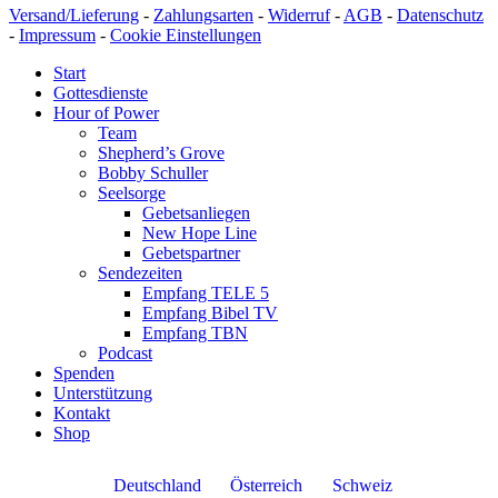
Versand/Lieferung
-
Zahlungsarten
-
Widerruf
-
AGB
-
Datenschutz
-
Impressum
-
Cookie Einstellungen
Start
Gottesdienste
Hour of Power
Team
Shepherd’s Grove
Bobby Schuller
Seelsorge
Gebetsanliegen
New Hope Line
Gebetspartner
Sendezeiten
Empfang TELE 5
Empfang Bibel TV
Empfang TBN
Podcast
Spenden
Unterstützung
Kontakt
Shop
Deutschland
Österreich
Schweiz