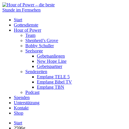
Start
Gottesdienste
Hour of Power
Team
Shepherd’s Grove
Bobby Schuller
Seelsorge
Gebetsanliegen
New Hope Line
Gebetspartner
Sendezeiten
Empfang TELE 5
Empfang Bibel TV
Empfang TBN
Podcast
Spenden
Unterstützung
Kontakt
Shop
Start
2596g