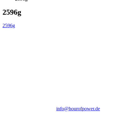
2596g
2596g
Hour of Power Deutschland
Verein zur Förderung der Verkündigung
des Evangeliums e.V.
Steinerne Furt 78
D-86167 Augsburg
Tel.: (+49) 0 8 21 / 420 96 96
E-Mail:
info@hourofpower.de
Sendezeiten Hour of Power
10:30 Uhr auf TELE 5,