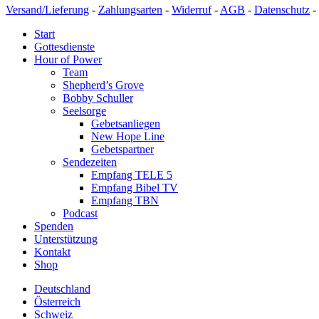
Versand/Lieferung
-
Zahlungsarten
-
Widerruf
-
AGB
-
Datenschutz
-
Start
Gottesdienste
Hour of Power
Team
Shepherd’s Grove
Bobby Schuller
Seelsorge
Gebetsanliegen
New Hope Line
Gebetspartner
Sendezeiten
Empfang TELE 5
Empfang Bibel TV
Empfang TBN
Podcast
Spenden
Unterstützung
Kontakt
Shop
Deutschland
Österreich
Schweiz