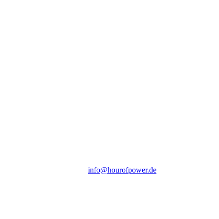
Hour of Power Deutschland
Verein zur Förderung der Verkündigung
des Evangeliums e.V.
Steinerne Furt 78
D-86167 Augsburg
Tel.: (+49) 0 8 21 / 420 96 96
E-Mail:
info@hourofpower.de
Sendezeiten Hour of Power
10:30 Uhr auf TELE 5,