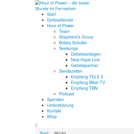
Start
Gottesdienste
Hour of Power
Team
Shepherd’s Grove
Bobby Schuller
Seelsorge
Gebetsanliegen
New Hope Line
Gebetspartner
Sendezeiten
Empfang TELE 5
Empfang Bibel TV
Empfang TBN
Podcast
Spenden
Unterstützung
Kontakt
Shop
Start
2614g