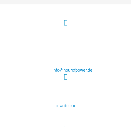
Hour of Power Deutschland
Verein zur Förderung der Verkündigung
des Evangeliums e.V.
Steinerne Furt 78
D-86167 Augsburg
Tel.: (+49) 0 8 21 / 420 96 96
E-Mail:
info@hourofpower.de
Sendezeiten Hour of Power
10:30 Uhr auf TELE 5,
17:00 Uhr auf Bibel TV
» weitere «