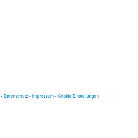
Spendenkonto
:
Baden-Württembergische Bank
BLZ: 600 501 01
Konto: 28 94 829
IBAN: DE43600501010002894829
BIC: SOLADEST600
-
Datenschutz
-
Impressum
-
Cookie Einstellungen