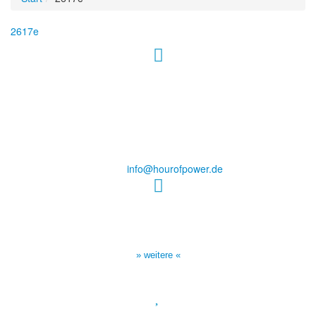
2617e
Hour of Power Deutschland
Verein zur Förderung der Verkündigung
des Evangeliums e.V.
Steinerne Furt 78
D-86167 Augsburg
Tel.: (+49) 0 8 21 / 420 96 96
E-Mail:
info@hourofpower.de
Sendezeiten Hour of Power
10:30 Uhr auf TELE 5,
17:00 Uhr auf Bibel TV
» weitere «