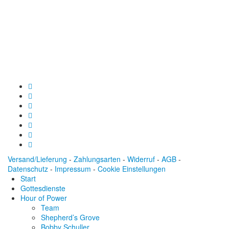
Spendenkonto
:
Baden-Württembergische Bank
BLZ: 600 501 01
Konto: 28 94 829
IBAN: DE43600501010002894829
BIC: SOLADEST600
Versand/Lieferung
-
Zahlungsarten
-
Widerruf
-
AGB
-
Datenschutz
-
Impressum
-
Cookie Einstellungen
Start
Gottesdienste
Hour of Power
Team
Shepherd’s Grove
Bobby Schuller