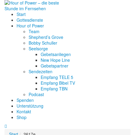
Start
Gottesdienste
Hour of Power
Team
Shepherd’s Grove
Bobby Schuller
Seelsorge
Gebetsanliegen
New Hope Line
Gebetspartner
Sendezeiten
Empfang TELE 5
Empfang Bibel TV
Empfang TBN
Podcast
Spenden
Unterstützung
Kontakt
Shop
Start
2617e