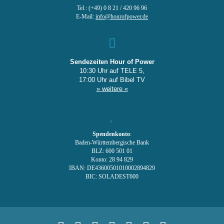
Tel.: (+49) 0 8 21 / 420 96 96
E-Mail:
info@hourofpower.de
Sendezeiten Hour of Power
10:30 Uhr auf TELE 5,
17:00 Uhr auf Bibel TV
» weitere «
Spendenkonto
:
Baden-Württembergische Bank
BLZ: 600 501 01
Konto: 28 94 829
IBAN: DE43600501010002894829
BIC: SOLADEST600