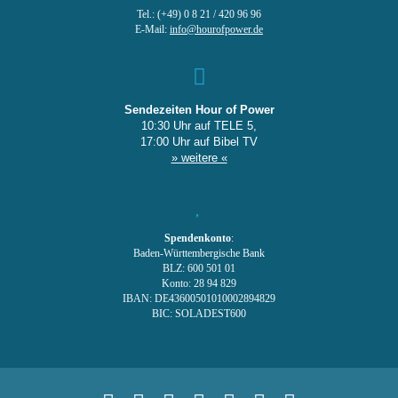
Tel.: (+49) 0 8 21 / 420 96 96
E-Mail:
info@hourofpower.de
Sendezeiten Hour of Power
10:30 Uhr auf TELE 5,
17:00 Uhr auf Bibel TV
» weitere «
Spendenkonto
:
Baden-Württembergische Bank
BLZ: 600 501 01
Konto: 28 94 829
IBAN: DE43600501010002894829
BIC: SOLADEST600