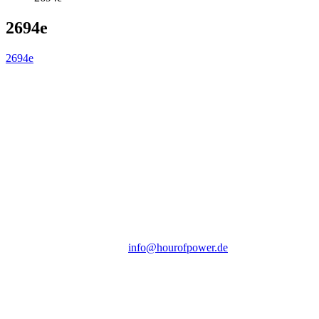
2694e
2694e
Hour of Power Deutschland
Verein zur Förderung der Verkündigung
des Evangeliums e.V.
Steinerne Furt 78
D-86167 Augsburg
Tel.: (+49) 0 8 21 / 420 96 96
E-Mail:
info@hourofpower.de
Sendezeiten Hour of Power
10:30 Uhr auf TELE 5,