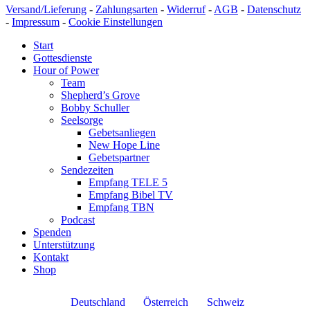
Versand/Lieferung
-
Zahlungsarten
-
Widerruf
-
AGB
-
Datenschutz
-
Impressum
-
Cookie Einstellungen
Start
Gottesdienste
Hour of Power
Team
Shepherd’s Grove
Bobby Schuller
Seelsorge
Gebetsanliegen
New Hope Line
Gebetspartner
Sendezeiten
Empfang TELE 5
Empfang Bibel TV
Empfang TBN
Podcast
Spenden
Unterstützung
Kontakt
Shop
Deutschland
Österreich
Schweiz