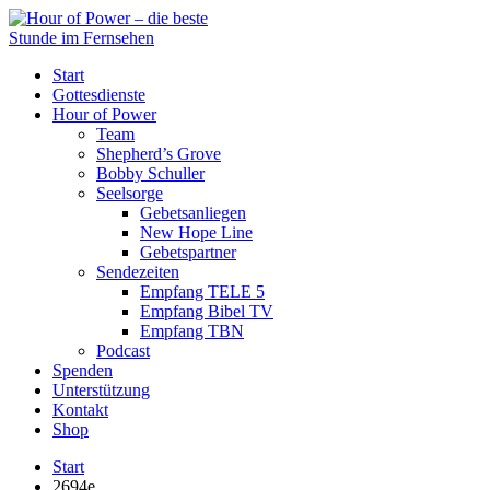
Start
Gottesdienste
Hour of Power
Team
Shepherd’s Grove
Bobby Schuller
Seelsorge
Gebetsanliegen
New Hope Line
Gebetspartner
Sendezeiten
Empfang TELE 5
Empfang Bibel TV
Empfang TBN
Podcast
Spenden
Unterstützung
Kontakt
Shop
Start
2694e