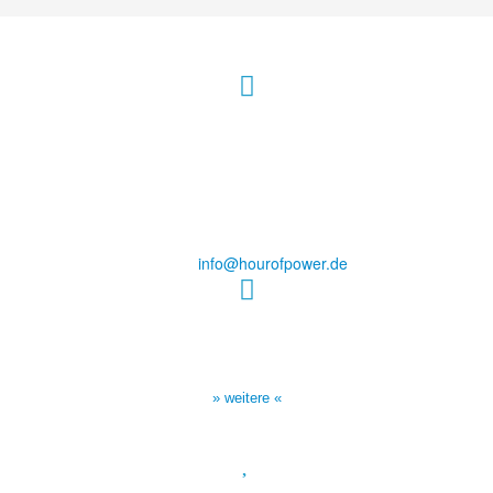
Hour of Power Deutschland
Verein zur Förderung der Verkündigung
des Evangeliums e.V.
Steinerne Furt 78
D-86167 Augsburg
Tel.: (+49) 0 8 21 / 420 96 96
E-Mail:
info@hourofpower.de
Sendezeiten Hour of Power
10:30 Uhr auf TELE 5,
17:00 Uhr auf Bibel TV
» weitere «