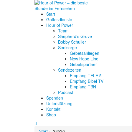
Start
Gottesdienste
Hour of Power
Team
Shepherd’s Grove
Bobby Schuller
Seelsorge
Gebetsanliegen
New Hope Line
Gebetspartner
Sendezeiten
Empfang TELE 5
Empfang Bibel TV
Empfang TBN
Podcast
Spenden
Unterstützung
Kontakt
Shop
Start
2853g