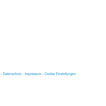
Spendenkonto
:
Baden-Württembergische Bank
BLZ: 600 501 01
Konto: 28 94 829
IBAN: DE43600501010002894829
BIC: SOLADEST600
-
Datenschutz
-
Impressum
-
Cookie Einstellungen