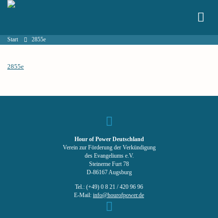
Start
2855e
2855e
Hour of Power Deutschland
Verein zur Förderung der Verkündigung
des Evangeliums e.V.
Steinerne Furt 78
D-86167 Augsburg
Tel.: (+49) 0 8 21 / 420 96 96
E-Mail:
info@hourofpower.de