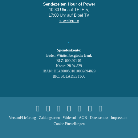
Sendezeiten Hour of Power
10:30 Uhr auf TELE 5,
17:00 Uhr auf Bibel TV
» weitere «
Spendenkonto
:
Baden-Württembergische Bank
BLZ: 600 501 01
Konto: 28 94 829
IBAN: DE43600501010002894829
BIC: SOLADEST600
Versand/Lieferung
-
Zahlungsarten
-
Widerruf
-
AGB
-
Datenschutz
-
Impressum
-
Cookie Einstellungen