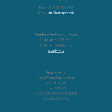
Tel.: (+49) 0 8 21 / 420 96 96
E-Mail:
info@hourofpower.de
Sendezeiten Hour of Power
10:30 Uhr auf TELE 5,
17:00 Uhr auf Bibel TV
» weitere «
Spendenkonto
:
Baden-Württembergische Bank
BLZ: 600 501 01
Konto: 28 94 829
IBAN: DE43600501010002894829
BIC: SOLADEST600