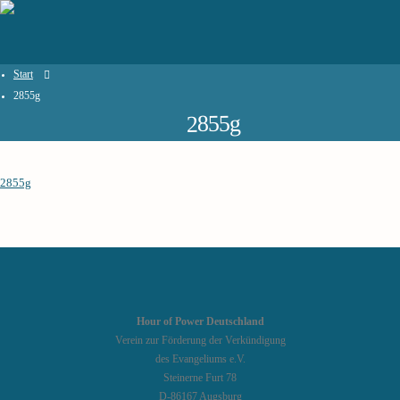
Start
2855g
2855g
2855g
Hour of Power Deutschland
Verein zur Förderung der Verkündigung
des Evangeliums e.V.
Steinerne Furt 78
D-86167 Augsburg