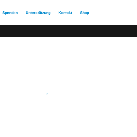
Spenden
Unterstützung
Kontakt
Shop
Spendenkonto
:
Baden-Württembergische Bank
BLZ: 600 501 01
Konto: 28 94 829
IBAN: DE43600501010002894829
BIC: SOLADEST600