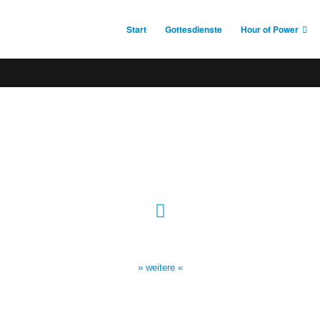
Start
Gottesdienste
Hour of Power
Sendezeiten Hour of Power
10:30 Uhr auf TELE 5,
17:00 Uhr auf Bibel TV
» weitere «