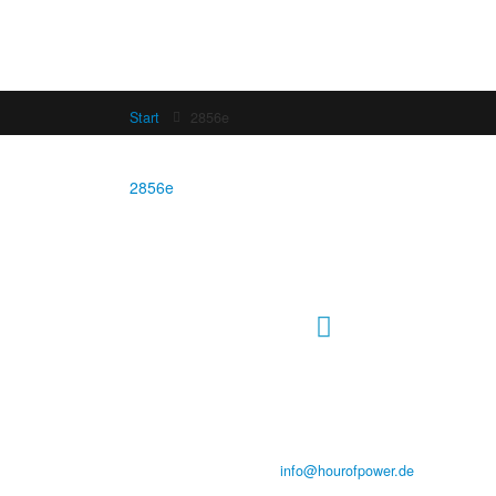
Start
2856e
2856e
Hour of Power Deutschland
Verein zur Förderung der Verkündigung
des Evangeliums e.V.
Steinerne Furt 78
D-86167 Augsburg
Tel.: (+49) 0 8 21 / 420 96 96
E-Mail:
info@hourofpower.de