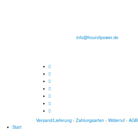
des Evangeliums e.V.
Steinerne Furt 78
D-86167 Augsburg
Tel.: (+49) 0 8 21 / 420 96 96
E-Mail:
info@hourofpower.de
Versand/Lieferung
-
Zahlungsarten
-
Widerruf
-
AGB
Start