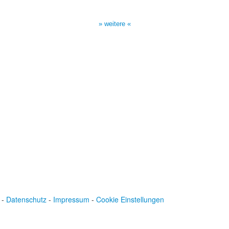
17:00 Uhr auf Bibel TV
» weitere «
-
Datenschutz
-
Impressum
-
Cookie Einstellungen