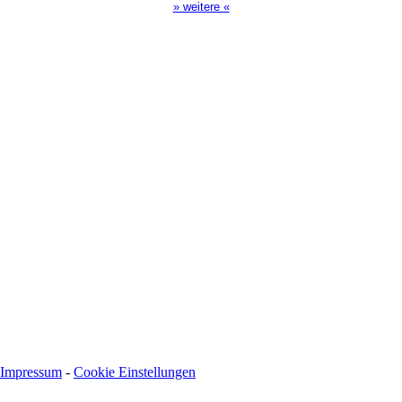
» weitere «
Spendenkonto
:
Baden-Württembergische Bank
BLZ: 600 501 01
Konto: 28 94 829
IBAN: DE43600501010002894829
BIC: SOLADEST600
Impressum
-
Cookie Einstellungen