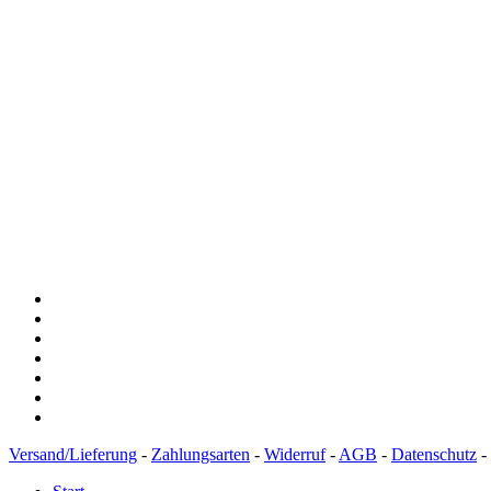
Versand/Lieferung
-
Zahlungsarten
-
Widerruf
-
AGB
-
Datenschutz
-