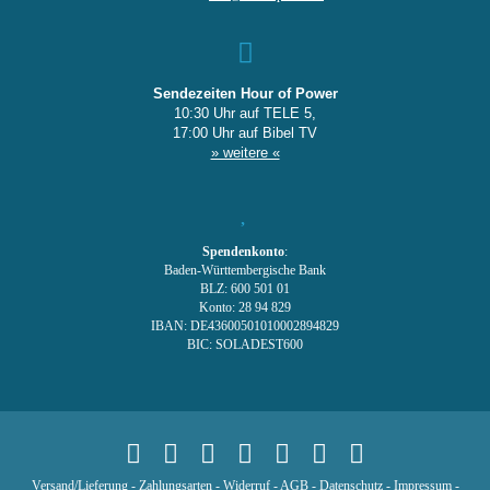
Sendezeiten Hour of Power
10:30 Uhr auf TELE 5,
17:00 Uhr auf Bibel TV
» weitere «
Spendenkonto
:
Baden-Württembergische Bank
BLZ: 600 501 01
Konto: 28 94 829
IBAN: DE43600501010002894829
BIC: SOLADEST600
Versand/Lieferung
-
Zahlungsarten
-
Widerruf
-
AGB
-
Datenschutz
-
Impressum
-