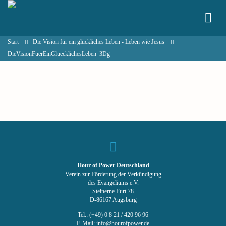
Start
Die Vision für ein glückliches Leben - Leben wie Jesus
DieVisionFuerEinGluecklichesLeben_3Dg
Hour of Power Deutschland
Verein zur Förderung der Verkündigung
des Evangeliums e.V.
Steinerne Furt 78
D-86167 Augsburg
Tel.: (+49) 0 8 21 / 420 96 96
E-Mail:
info@hourofpower.de