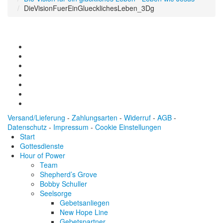
DieVisionFuerEinGluecklichesLeben_3Dg
Versand/Lieferung
-
Zahlungsarten
-
Widerruf
-
AGB
-
Datenschutz
-
Impressum
-
Cookie Einstellungen
Start
Gottesdienste
Hour of Power
Team
Shepherd’s Grove
Bobby Schuller
Seelsorge
Gebetsanliegen
New Hope Line
Gebetspartner