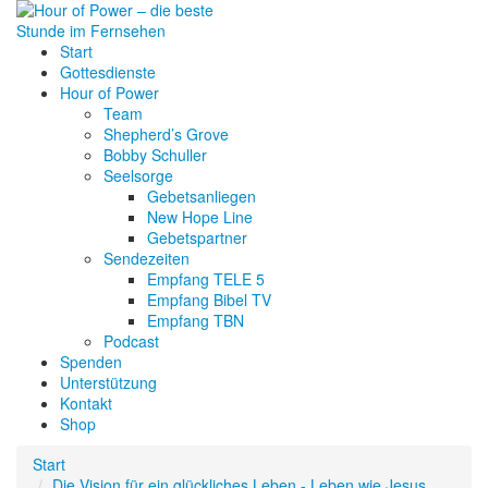
Start
Gottesdienste
Hour of Power
Team
Shepherd’s Grove
Bobby Schuller
Seelsorge
Gebetsanliegen
New Hope Line
Gebetspartner
Sendezeiten
Empfang TELE 5
Empfang Bibel TV
Empfang TBN
Podcast
Spenden
Unterstützung
Kontakt
Shop
Start
Die Vision für ein glückliches Leben - Leben wie Jesus