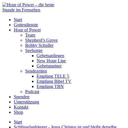
Start
Gottesdienste
Hour of Power
Team
Shepherd’s Grove
Bobby Schuller
Seelsorge
Gebetsanliegen
New Hope Line
Gebetspartner
Sendezeiten
Empfang TELE 5
Empfang Bibel TV
Empfang TBN
Podcast
Spenden
Unterstützung
Kontakt
Shop
Start
Schlüsselanhänger - Jesus Christus ist und bleibt derselbe