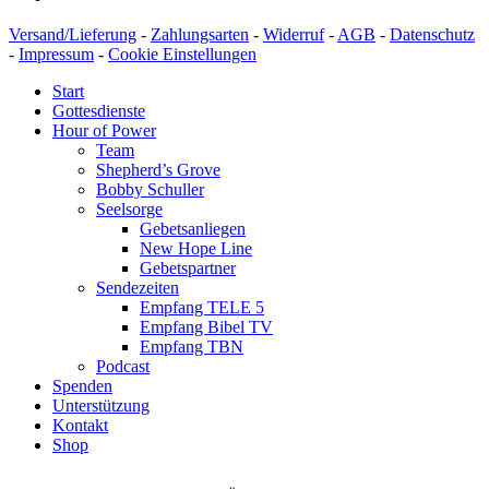
Versand/Lieferung
-
Zahlungsarten
-
Widerruf
-
AGB
-
Datenschutz
-
Impressum
-
Cookie Einstellungen
Start
Gottesdienste
Hour of Power
Team
Shepherd’s Grove
Bobby Schuller
Seelsorge
Gebetsanliegen
New Hope Line
Gebetspartner
Sendezeiten
Empfang TELE 5
Empfang Bibel TV
Empfang TBN
Podcast
Spenden
Unterstützung
Kontakt
Shop