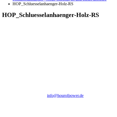
HOP_Schluesselanhaenger-Holz-RS
HOP_Schluesselanhaenger-Holz-RS
Hour of Power Deutschland
Verein zur Förderung der Verkündigung
des Evangeliums e.V.
Steinerne Furt 78
D-86167 Augsburg
Tel.: (+49) 0 8 21 / 420 96 96
E-Mail:
info@hourofpower.de
Sendezeiten Hour of Power