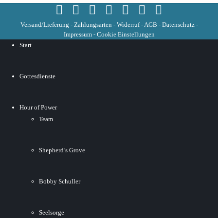
Versand/Lieferung
-
Zahlungsarten
-
Widerruf
-
AGB
-
Datenschutz
-
Impressum
-
Cookie Einstellungen
Start
Gottesdienste
Hour of Power
Team
Shepherd’s Grove
Bobby Schuller
Seelsorge