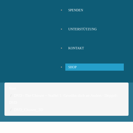
SPENDEN
UNTERSTÜTZUNG
KONTAKT
SHOP
Start
DVD - The Chosen – Staffel 1: Gewöhn dich an Anders - Doppel-
DVD
DVD_Chosen_3D