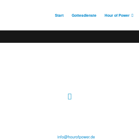
Start
Gottesdienste
Hour of Power
Hour of Power Deutschland
Verein zur Förderung der Verkündigung
des Evangeliums e.V.
Steinerne Furt 78
D-86167 Augsburg
Tel.: (+49) 0 8 21 / 420 96 96
E-Mail:
info@hourofpower.de