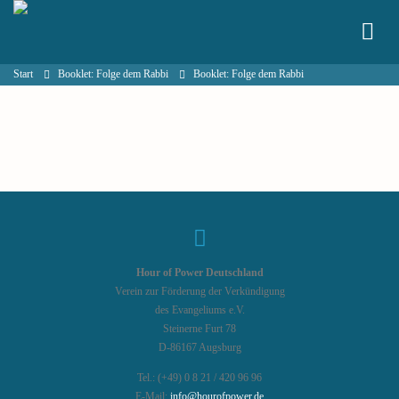
Start
Booklet: Folge dem Rabbi
Booklet: Folge dem Rabbi
Hour of Power Deutschland
Verein zur Förderung der Verkündigung
des Evangeliums e.V.
Steinerne Furt 78
D-86167 Augsburg
Tel.: (+49) 0 8 21 / 420 96 96
E-Mail:
info@hourofpower.de