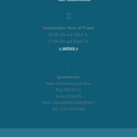
Sendezeiten Hour of Power
10:30 Uhr auf TELE 5,
17:00 Uhr auf Bibel TV
» weitere «
Spendenkonto
:
Baden-Württembergische Bank
BLZ: 600 501 01
Konto: 28 94 829
IBAN: DE43600501010002894829
BIC: SOLADEST600