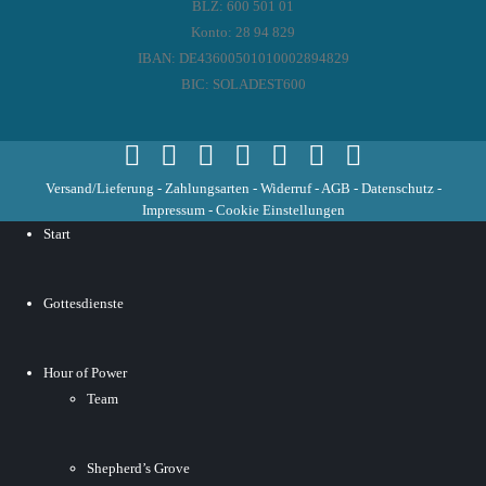
BLZ: 600 501 01
Konto: 28 94 829
IBAN: DE43600501010002894829
BIC: SOLADEST600
Versand/Lieferung
-
Zahlungsarten
-
Widerruf
-
AGB
-
Datenschutz
-
Impressum
-
Cookie Einstellungen
Start
Gottesdienste
Hour of Power
Team
Shepherd’s Grove