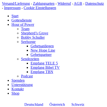
Versand/Lieferung
-
Zahlungsarten
-
Widerruf
-
AGB
-
Datenschutz
-
Impressum
-
Cookie Einstellungen
Start
Gottesdienste
Hour of Power
Team
Shepherd’s Grove
Bobby Schuller
Seelsorge
Gebetsanliegen
New Hope Line
Gebetspartner
Sendezeiten
Empfang TELE 5
Empfang Bibel TV
Empfang TBN
Podcast
Spenden
Unterstützung
Kontakt
Shop
Deutschland
Österreich
Schweiz