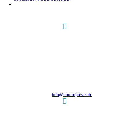
Hour of Power Deutschland
Verein zur Förderung der Verkündigung
des Evangeliums e.V.
Steinerne Furt 78
D-86167 Augsburg
Tel.: (+49) 0 8 21 / 420 96 96
E-Mail:
info@hourofpower.de
Sendezeiten Hour of Power
10:30 Uhr auf TELE 5,