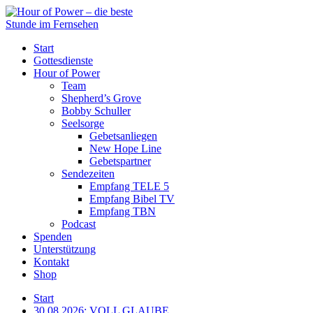
Start
Gottesdienste
Hour of Power
Team
Shepherd’s Grove
Bobby Schuller
Seelsorge
Gebetsanliegen
New Hope Line
Gebetspartner
Sendezeiten
Empfang TELE 5
Empfang Bibel TV
Empfang TBN
Podcast
Spenden
Unterstützung
Kontakt
Shop
Start
30.08.2026: VOLL GLAUBE