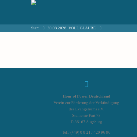
Start
30.08.2026: VOLL GLAUBE
Hour of Power Deutschland
Verein zur Förderung der Verkündigung
des Evangeliums e.V.
Steinerne Furt 78
D-86167 Augsburg
Tel.: (+49) 0 8 21 / 420 96 96