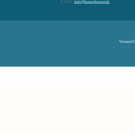
E-Mail:
info@hourofpower.de
Versand/L