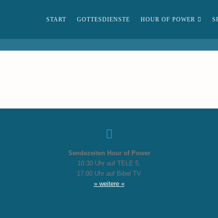
START
GOTTESDIENSTE
HOUR OF POWER
S
Sendezeiten Hour of Power
10:30 Uhr auf TELE 5,
17:00 Uhr auf Bibel TV
» weitere «