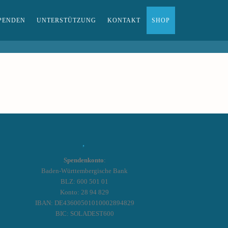
PENDEN
UNTERSTÜTZUNG
KONTAKT
SHOP
Spendenkonto
:
Baden-Württembergische Bank
BLZ: 600 501 01
Konto: 28 94 829
IBAN: DE43600501010002894829
BIC: SOLADEST600