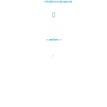
E-Mail:
info@hourofpower.de
Sendezeiten Hour of Power
10:30 Uhr auf TELE 5,
17:00 Uhr auf Bibel TV
» weitere «
Spendenkonto
:
Baden-Württembergische Bank
BLZ: 600 501 01
Konto: 28 94 829
IBAN: DE43600501010002894829
BIC: SOLADEST600