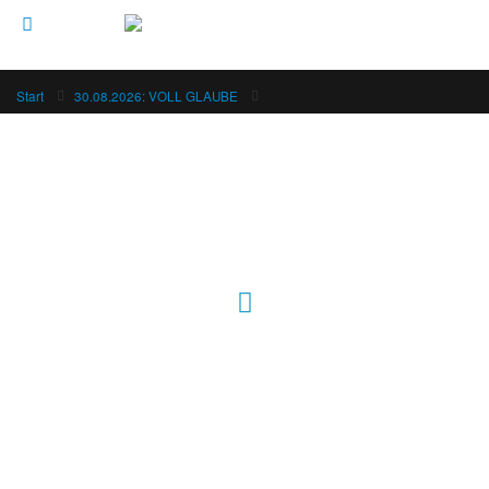
Start
30.08.2026: VOLL GLAUBE
Hour of Power Deutschland
Verein zur Förderung der Verkündigung
des Evangeliums e.V.
Steinerne Furt 78
D-86167 Augsburg
Tel.: (+49) 0 8 21 / 420 96 96