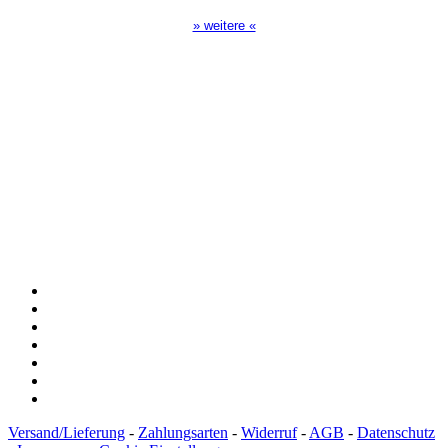
» weitere «
Spendenkonto
:
Baden-Württembergische Bank
BLZ: 600 501 01
Konto: 28 94 829
IBAN: DE43600501010002894829
BIC: SOLADEST600
Versand/Lieferung
-
Zahlungsarten
-
Widerruf
-
AGB
-
Datenschutz