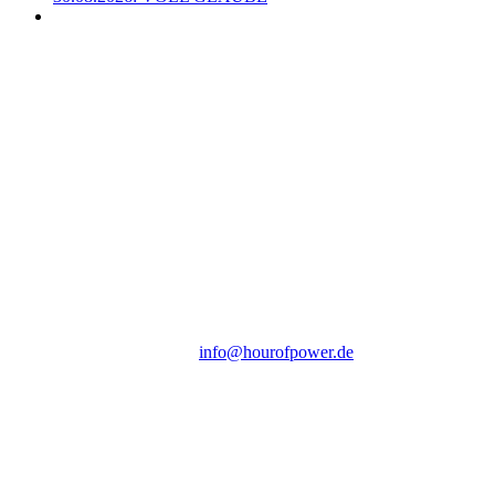
Hour of Power Deutschland
Verein zur Förderung der Verkündigung
des Evangeliums e.V.
Steinerne Furt 78
D-86167 Augsburg
Tel.: (+49) 0 8 21 / 420 96 96
E-Mail:
info@hourofpower.de
Sendezeiten Hour of Power
10:30 Uhr auf TELE 5,
17:00 Uhr auf Bibel TV