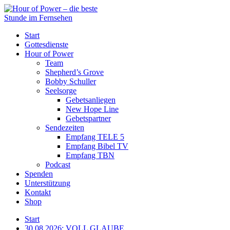
Start
Gottesdienste
Hour of Power
Team
Shepherd’s Grove
Bobby Schuller
Seelsorge
Gebetsanliegen
New Hope Line
Gebetspartner
Sendezeiten
Empfang TELE 5
Empfang Bibel TV
Empfang TBN
Podcast
Spenden
Unterstützung
Kontakt
Shop
Start
30.08.2026: VOLL GLAUBE