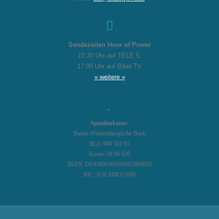
Sendezeiten Hour of Power
10:30 Uhr auf TELE 5,
17:00 Uhr auf Bibel TV
» weitere «
Spendenkonto
:
Baden-Württembergische Bank
BLZ: 600 501 01
Konto: 28 94 829
IBAN: DE43600501010002894829
BIC: SOLADEST600