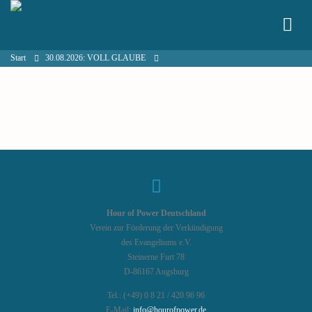
Start
30.08.2026: VOLL GLAUBE
Hour of Power Deutschland
Verein zur Förderung der Verkündigung
des Evangeliums e.V.
Steinerne Furt 78
D-86167 Augsburg
Tel.: (+49) 0 8 21 / 420 96 96
E-Mail:
info@hourofpower.de