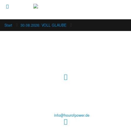
Start
30.08.2026: VOLL GLAUBE
Hour of Power Deutschland
Verein zur Förderung der Verkündigung
des Evangeliums e.V.
Steinerne Furt 78
D-86167 Augsburg
Tel.: (+49) 0 8 21 / 420 96 96
E-Mail:
info@hourofpower.de