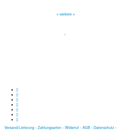
Sendezeiten Hour of Power
10:30 Uhr auf TELE 5,
17:00 Uhr auf Bibel TV
» weitere «
Spendenkonto
:
Baden-Württembergische Bank
BLZ: 600 501 01
Konto: 28 94 829
IBAN: DE43600501010002894829
BIC: SOLADEST600
Versand/Lieferung
-
Zahlungsarten
-
Widerruf
-
AGB
-
Datenschutz
-