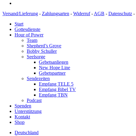
Versand/Lieferung
-
Zahlungsarten
-
Widerruf
-
AGB
-
Datenschutz
-
Start
Gottesdienste
Hour of Power
Team
Shepherd’s Grove
Bobby Schuller
Seelsorge
Gebetsanliegen
New Hope Line
Gebetspartner
Sendezeiten
Empfang TELE 5
Empfang Bibel TV
Empfang TBN
Podcast
Spenden
Unterstützung
Kontakt
Shop
Deutschland