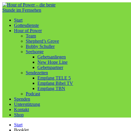
Start
Gottesdienste
Hour of Power
Team
Shepherd’s Grove
Bobby Schuller
Seelsorge
Gebetsanliegen
New Hope Line
Gebetspartner
Sendezeiten
Empfang TELE 5
Empfang Bibel TV
Empfang TBN
Podcast
Spenden
Unterstützung
Kontakt
Shop
Start
Booklet