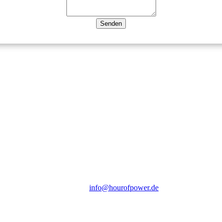
Hour of Power Deutschland
Verein zur Förderung der Verkündigung
des Evangeliums e.V.
Steinerne Furt 78
D-86167 Augsburg
Tel.: (+49) 0 8 21 / 420 96 96
E-Mail:
info@hourofpower.de
Sendezeiten Hour of Power