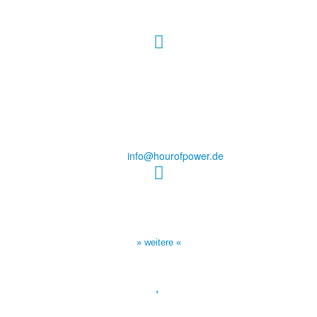
Hour of Power Deutschland
Verein zur Förderung der Verkündigung
des Evangeliums e.V.
Steinerne Furt 78
D-86167 Augsburg
Tel.: (+49) 0 8 21 / 420 96 96
E-Mail:
info@hourofpower.de
Sendezeiten Hour of Power
10:30 Uhr auf TELE 5,
17:00 Uhr auf Bibel TV
» weitere «
Spendenkonto
: