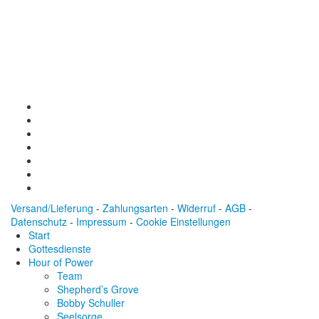
Baden-Württembergische Bank
BLZ: 600 501 01
Konto: 28 94 829
IBAN: DE43600501010002894829
BIC: SOLADEST600
Versand/Lieferung
-
Zahlungsarten
-
Widerruf
-
AGB
-
Datenschutz
-
Impressum
-
Cookie Einstellungen
Start
Gottesdienste
Hour of Power
Team
Shepherd’s Grove
Bobby Schuller
Seelsorge