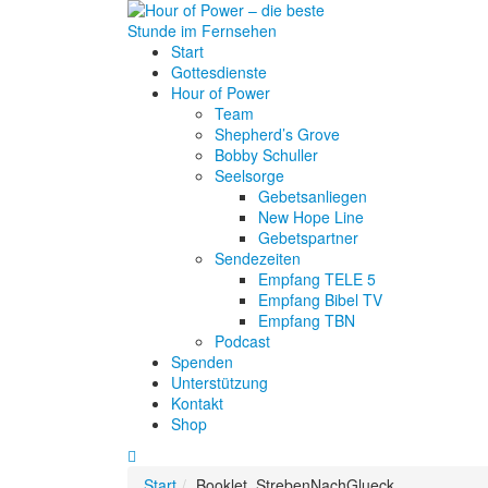
Start
Gottesdienste
Hour of Power
Team
Shepherd’s Grove
Bobby Schuller
Seelsorge
Gebetsanliegen
New Hope Line
Gebetspartner
Sendezeiten
Empfang TELE 5
Empfang Bibel TV
Empfang TBN
Podcast
Spenden
Unterstützung
Kontakt
Shop
Start
Booklet_StrebenNachGlueck