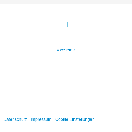
Sendezeiten Hour of Power
10:30 Uhr auf TELE 5,
17:00 Uhr auf Bibel TV
» weitere «
-
Datenschutz
-
Impressum
-
Cookie Einstellungen