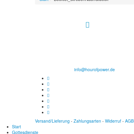
Hour of Power Deutschland
Verein zur Förderung der Verkündigung
des Evangeliums e.V.
Steinerne Furt 78
D-86167 Augsburg
Tel.: (+49) 0 8 21 / 420 96 96
E-Mail:
info@hourofpower.de
Versand/Lieferung
-
Zahlungsarten
-
Widerruf
-
AGB
Start
Gottesdienste