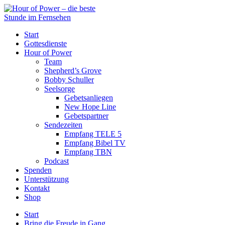
Start
Gottesdienste
Hour of Power
Team
Shepherd’s Grove
Bobby Schuller
Seelsorge
Gebetsanliegen
New Hope Line
Gebetspartner
Sendezeiten
Empfang TELE 5
Empfang Bibel TV
Empfang TBN
Podcast
Spenden
Unterstützung
Kontakt
Shop
Start
Bring die Freude in Gang