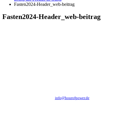
Fasten2024-Header_web-beitrag
Fasten2024-Header_web-beitrag
Hour of Power Deutschland
Verein zur Förderung der Verkündigung
des Evangeliums e.V.
Steinerne Furt 78
D-86167 Augsburg
Tel.: (+49) 0 8 21 / 420 96 96
E-Mail:
info@hourofpower.de
Sendezeiten Hour of Power
10:30 Uhr auf TELE 5,
17:00 Uhr auf Bibel TV