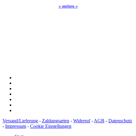
» weitere «
Spendenkonto
:
Baden-Württembergische Bank
BLZ: 600 501 01
Konto: 28 94 829
IBAN: DE43600501010002894829
BIC: SOLADEST600
Versand/Lieferung
-
Zahlungsarten
-
Widerruf
-
AGB
-
Datenschutz
-
Impressum
-
Cookie Einstellungen