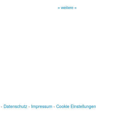
17:00 Uhr auf Bibel TV
» weitere «
-
Datenschutz
-
Impressum
-
Cookie Einstellungen