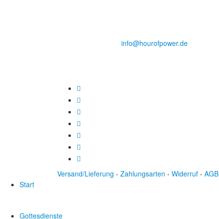
des Evangeliums e.V.
Steinerne Furt 78
D-86167 Augsburg
Tel.: (+49) 0 8 21 / 420 96 96
E-Mail:
info@hourofpower.de
Versand/Lieferung
-
Zahlungsarten
-
Widerruf
-
AGB
Start
Gottesdienste