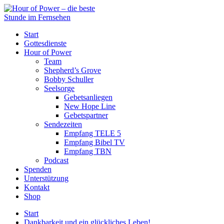
Start
Gottesdienste
Hour of Power
Team
Shepherd’s Grove
Bobby Schuller
Seelsorge
Gebetsanliegen
New Hope Line
Gebetspartner
Sendezeiten
Empfang TELE 5
Empfang Bibel TV
Empfang TBN
Podcast
Spenden
Unterstützung
Kontakt
Shop
Start
Dankbarkeit und ein glückliches Leben!