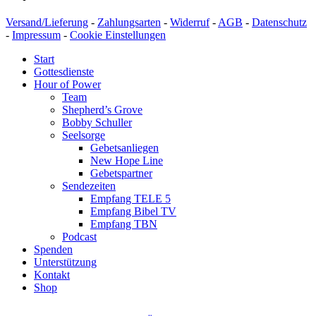
Versand/Lieferung
-
Zahlungsarten
-
Widerruf
-
AGB
-
Datenschutz
-
Impressum
-
Cookie Einstellungen
Start
Gottesdienste
Hour of Power
Team
Shepherd’s Grove
Bobby Schuller
Seelsorge
Gebetsanliegen
New Hope Line
Gebetspartner
Sendezeiten
Empfang TELE 5
Empfang Bibel TV
Empfang TBN
Podcast
Spenden
Unterstützung
Kontakt
Shop