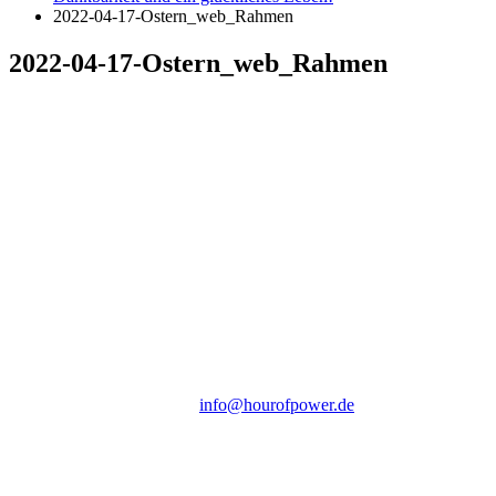
2022-04-17-Ostern_web_Rahmen
2022-04-17-Ostern_web_Rahmen
Hour of Power Deutschland
Verein zur Förderung der Verkündigung
des Evangeliums e.V.
Steinerne Furt 78
D-86167 Augsburg
Tel.: (+49) 0 8 21 / 420 96 96
E-Mail:
info@hourofpower.de
Sendezeiten Hour of Power