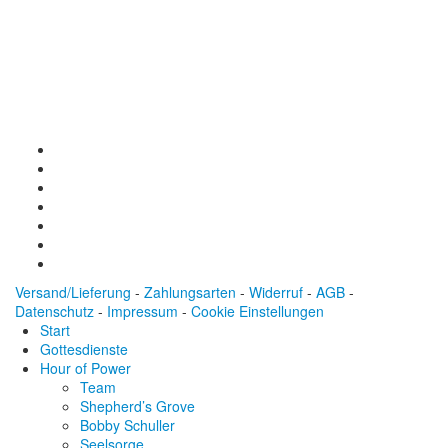
Baden-Württembergische Bank
BLZ: 600 501 01
Konto: 28 94 829
IBAN: DE43600501010002894829
BIC: SOLADEST600
Versand/Lieferung
-
Zahlungsarten
-
Widerruf
-
AGB
-
Datenschutz
-
Impressum
-
Cookie Einstellungen
Start
Gottesdienste
Hour of Power
Team
Shepherd’s Grove
Bobby Schuller
Seelsorge