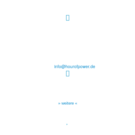
Hour of Power Deutschland
Verein zur Förderung der Verkündigung
des Evangeliums e.V.
Steinerne Furt 78
D-86167 Augsburg
Tel.: (+49) 0 8 21 / 420 96 96
E-Mail:
info@hourofpower.de
Sendezeiten Hour of Power
10:30 Uhr auf TELE 5,
17:00 Uhr auf Bibel TV
» weitere «
Spendenkonto
: