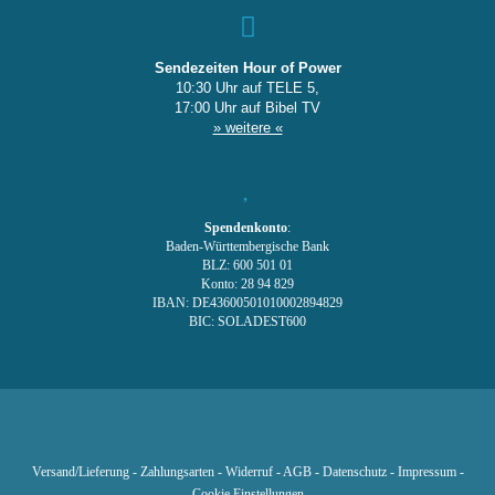
Sendezeiten Hour of Power
10:30 Uhr auf TELE 5,
17:00 Uhr auf Bibel TV
» weitere «
Spendenkonto
:
Baden-Württembergische Bank
BLZ: 600 501 01
Konto: 28 94 829
IBAN: DE43600501010002894829
BIC: SOLADEST600
Versand/Lieferung
-
Zahlungsarten
-
Widerruf
-
AGB
-
Datenschutz
-
Impressum
-
Cookie Einstellungen