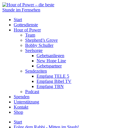
Start
Gottesdienste
Hour of Power
Team
Shepherd’s Grove
Bobby Schuller
Seelsorge
Gebetsanliegen
New Hope Line
Gebetspartner
Sendezeiten
Empfang TELE 5
Empfang Bibel TV
Empfang TBN
Podcast
Spenden
Unterstützung
Kontakt
Shop
Start
Folge dem Rabbi - Mitten im Staub!