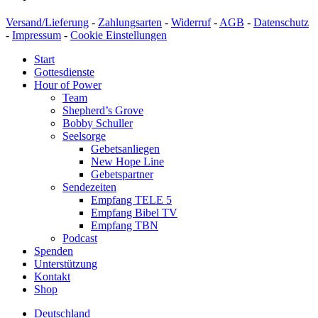
Versand/Lieferung
-
Zahlungsarten
-
Widerruf
-
AGB
-
Datenschutz
-
Impressum
-
Cookie Einstellungen
Start
Gottesdienste
Hour of Power
Team
Shepherd’s Grove
Bobby Schuller
Seelsorge
Gebetsanliegen
New Hope Line
Gebetspartner
Sendezeiten
Empfang TELE 5
Empfang Bibel TV
Empfang TBN
Podcast
Spenden
Unterstützung
Kontakt
Shop
Deutschland