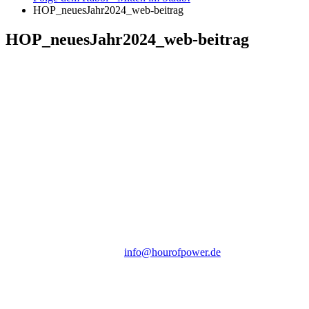
HOP_neuesJahr2024_web-beitrag
HOP_neuesJahr2024_web-beitrag
Hour of Power Deutschland
Verein zur Förderung der Verkündigung
des Evangeliums e.V.
Steinerne Furt 78
D-86167 Augsburg
Tel.: (+49) 0 8 21 / 420 96 96
E-Mail:
info@hourofpower.de
Sendezeiten Hour of Power