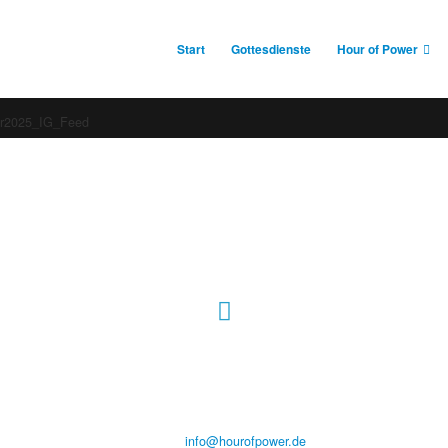
Start
Gottesdienste
Hour of Power
er2025_IG_Feed
Hour of Power Deutschland
Verein zur Förderung der Verkündigung
des Evangeliums e.V.
Steinerne Furt 78
D-86167 Augsburg
Tel.: (+49) 0 8 21 / 420 96 96
E-Mail:
info@hourofpower.de