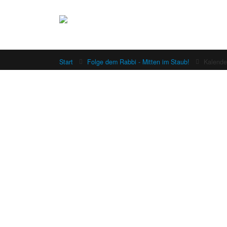
Start
Folge dem Rabbi - Mitten im Staub!
Kalend