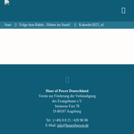
Start
Folge dem Rabbi - Mitten im Staub!
Kalender2025_nl
Hour of Power Deutschland
Verein zur Förderung der Verkündigung
des Evangeliums e.V.
Steinerne Furt 78
D-86167 Augsburg
Tel.: (+49) 0 8 21 / 420 96 96
E-Mail:
info@hourofpower.de