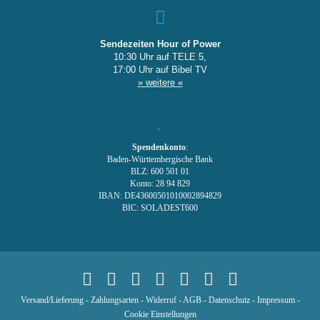
Sendezeiten Hour of Power
10:30 Uhr auf TELE 5,
17:00 Uhr auf Bibel TV
» weitere «
Spendenkonto
:
Baden-Württembergische Bank
BLZ: 600 501 01
Konto: 28 94 829
IBAN: DE43600501010002894829
BIC: SOLADEST600
Versand/Lieferung
-
Zahlungsarten
-
Widerruf
-
AGB
-
Datenschutz
-
Impressum
-
Cookie Einstellungen