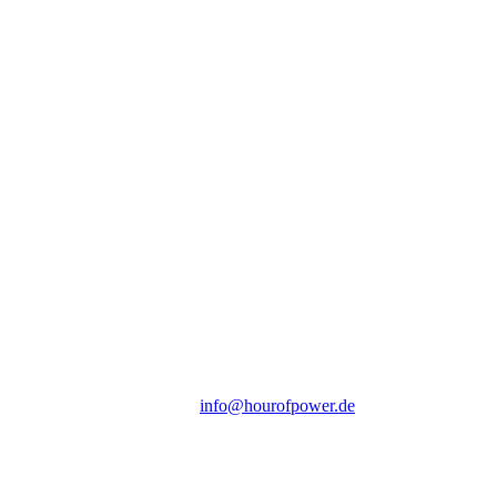
Hour of Power Deutschland
Verein zur Förderung der Verkündigung
des Evangeliums e.V.
Steinerne Furt 78
D-86167 Augsburg
Tel.: (+49) 0 8 21 / 420 96 96
E-Mail:
info@hourofpower.de
Sendezeiten Hour of Power