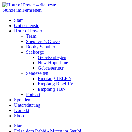
Start
Gottesdienste
Hour of Power
Team
Shepherd’s Grove
Bobby Schuller
Seelsorge
Gebetsanliegen
New Hope Line
Gebetspartner
Sendezeiten
Empfang TELE 5
Empfang Bibel TV
Empfang TBN
Podcast
Spenden
Unterstützung
Kontakt
Shop
Start
Folge dem Rabbi - Mitten im Staub!