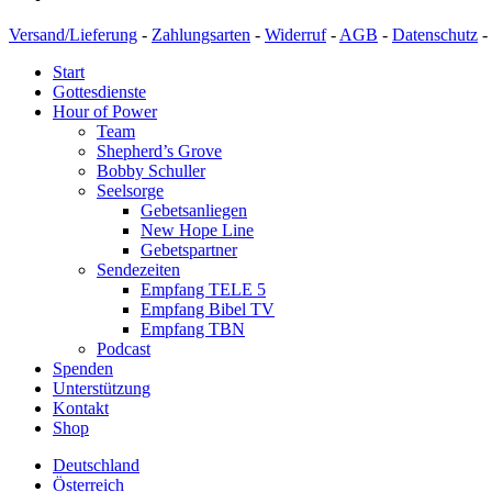
Versand/Lieferung
-
Zahlungsarten
-
Widerruf
-
AGB
-
Datenschutz
-
Start
Gottesdienste
Hour of Power
Team
Shepherd’s Grove
Bobby Schuller
Seelsorge
Gebetsanliegen
New Hope Line
Gebetspartner
Sendezeiten
Empfang TELE 5
Empfang Bibel TV
Empfang TBN
Podcast
Spenden
Unterstützung
Kontakt
Shop
Deutschland
Österreich