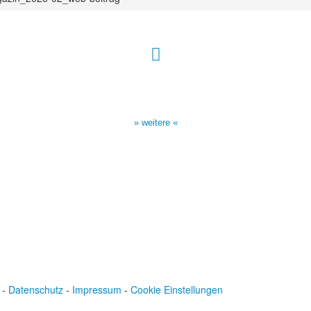
Sendezeiten Hour of Power
10:30 Uhr auf TELE 5,
17:00 Uhr auf Bibel TV
» weitere «
-
Datenschutz
-
Impressum
-
Cookie Einstellungen