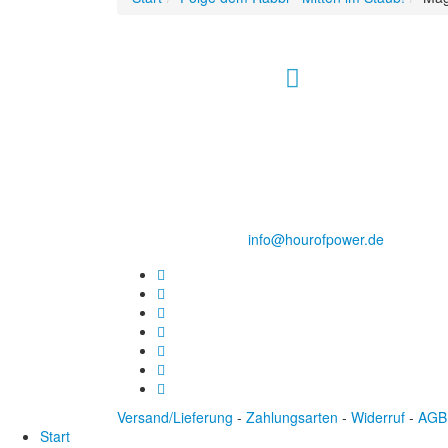
Hour of Power Deutschland
Verein zur Förderung der Verkündigung
des Evangeliums e.V.
Steinerne Furt 78
D-86167 Augsburg
Tel.: (+49) 0 8 21 / 420 96 96
E-Mail:
info@hourofpower.de
Versand/Lieferung
-
Zahlungsarten
-
Widerruf
-
AGB
Start