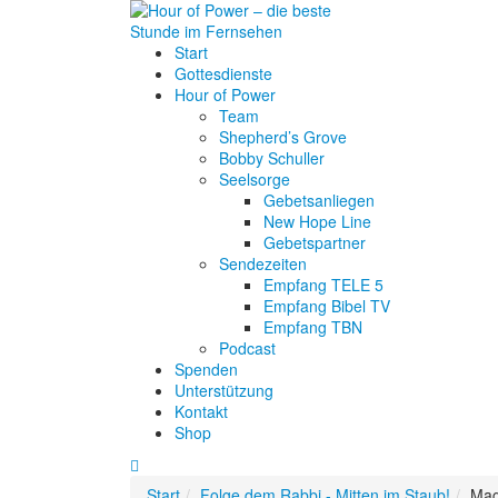
Start
Gottesdienste
Hour of Power
Team
Shepherd’s Grove
Bobby Schuller
Seelsorge
Gebetsanliegen
New Hope Line
Gebetspartner
Sendezeiten
Empfang TELE 5
Empfang Bibel TV
Empfang TBN
Podcast
Spenden
Unterstützung
Kontakt
Shop
Start
Folge dem Rabbi - Mitten im Staub!
Mag