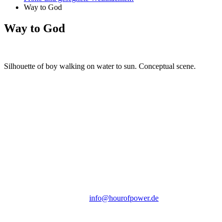
Way to God
Way to God
Silhouette of boy walking on water to sun. Conceptual scene.
Hour of Power Deutschland
Verein zur Förderung der Verkündigung
des Evangeliums e.V.
Steinerne Furt 78
D-86167 Augsburg
Tel.: (+49) 0 8 21 / 420 96 96
E-Mail:
info@hourofpower.de