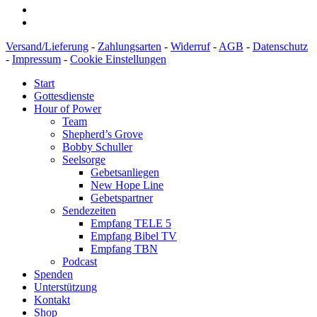
Versand/Lieferung
-
Zahlungsarten
-
Widerruf
-
AGB
-
Datenschutz
-
Impressum
-
Cookie Einstellungen
Start
Gottesdienste
Hour of Power
Team
Shepherd’s Grove
Bobby Schuller
Seelsorge
Gebetsanliegen
New Hope Line
Gebetspartner
Sendezeiten
Empfang TELE 5
Empfang Bibel TV
Empfang TBN
Podcast
Spenden
Unterstützung
Kontakt
Shop