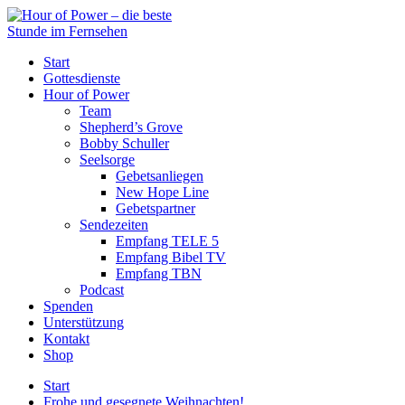
Start
Gottesdienste
Hour of Power
Team
Shepherd’s Grove
Bobby Schuller
Seelsorge
Gebetsanliegen
New Hope Line
Gebetspartner
Sendezeiten
Empfang TELE 5
Empfang Bibel TV
Empfang TBN
Podcast
Spenden
Unterstützung
Kontakt
Shop
Start
Frohe und gesegnete Weihnachten!